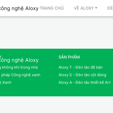
(CURRENT)
TRANG CHỦ
VỀ ALOXY
ĐÈ
Y
SẢN PHẨM
g không khí trong nhà
Aloxy T - Đèn tảo để bàn
i pháp Công nghệ xanh
Aloxy S - Đèn tảo cột đứng
ệ Xanh
Aloxy A - Đèn tảo thiết kế Art