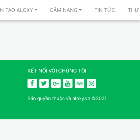
N TẢO ALOXY
CẨM NANG
TIN TỨC
THƯ 
KẾT NỐI VỚI CHÚNG TÔI
Bản quyền thuộc về aloxy.vn ©2021