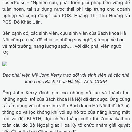
LaserPulse - “Nghiên cứu, phát triển giải pháp bền vững để
tuần hoàn, tái sử dụng nước thải phi tập trung cho doanh
nghiệp và cộng đồng” của PGS. Hoàng Thị Thu Hương và
PGS. Đỗ Khắc Uẩn.
Bên cạnh đó, các sinh viên, cựu sinh viên của Bách khoa Hà
Nội cũng có mặt để chia sẻ những suy nghĩ, ý tưởng về bảo
vệ môi trường, năng lượng sạch, … với đặc phái viên người
Mỹ.
Đặc phái viện Mỹ John Kerry trao đổi với sinh viên và các nhà
khoa học Bách khoa Hà Nội. Ảnh: CCPR
Ông John Kerry đánh giá cao những nỗ lực và thành tựu
những người trẻ của Bách khoa Hà Nội đã đạt được. Ông cũng
rất ấn tượng với nhóm sinh viên Bách khoa Hà Nội thiết kế hệ
thống đo và lọc không khí với sự hỗ trợ của năng lượng mặt
trời và đội BLATH, đội chiến thắng cuộc thi Zoohackathon
toàn cầu do Bộ Ngoại giao Hoa Kỳ tổ chức nhằm giải quyết
vấn đề buôn bán động vật hoang dã.