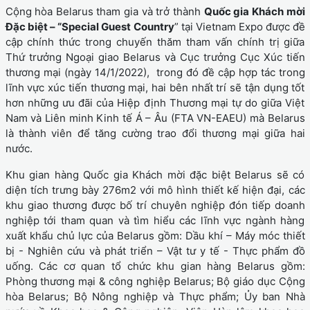
Cộng hòa Belarus tham gia và trở thành
Quốc gia Khách mời
Đặc biệt – “Special Guest
Country
” tại Vietnam Expo được đề
cập chính thức trong chuyến thăm tham vấn chính trị giữa
Thứ trưởng Ngoại giao Belarus và Cục trưởng Cục Xúc tiến
thương mại (ngày 14/1/2022), trong đó đề cập hợp tác trong
lĩnh vực xúc tiến thương mại, hai bên nhất trí sẽ tận dụng tốt
hơn những ưu đãi của Hiệp định Thương mại tự do giữa Việt
Nam và Liên minh Kinh tế Á – Âu (FTA VN-EAEU) mà Belarus
là thành viên để tăng cường trao đổi thương mại giữa hai
nước.
Khu gian hàng Quốc gia Khách mời đặc biệt Belarus sẽ có
diện tích trưng bày 276m2 với mô hình thiết kế hiện đại, các
khu giao thương được bố trí chuyên nghiệp đón tiếp doanh
nghiệp tới tham quan và tìm hiểu các lĩnh vực ngành hàng
xuất khẩu chủ lực của Belarus gồm: Dầu khí – Máy móc thiết
bị - Nghiên cứu và phát triển – Vật tư y tế - Thực phẩm đồ
uống. Các cơ quan tổ chức khu gian hàng Belarus gồm:
Phòng thương mại & công nghiệp Belarus; Bộ giáo dục Cộng
hòa Belarus; Bộ Nông nghiệp và Thực phẩm; Ủy ban Nhà