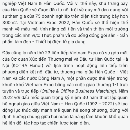
nghiệp Việt Nam & Hàn Quốc. Với vị thế này, khu trưng bày
của Hàn Quốc sẽ được đầu tư nổi trội về quy mô dàn dựng với
sự tham gia của 75 doanh nghiệp trên diện tích trưng bày hơn
300m2. Tại Vietnam Expo 2022, Hàn Quốc sẽ thể hiện thế
mạnh về mẫu mã, tính năng cải tiến và thân thiện môi trường
trong các lĩnh vực: Thực phẩm và đồ uống đóng gói sẵn - Sản
phẩm làm đẹp - Thiết bị điện tử gia dụng.
Đây cũng là năm thứ 23 liên tiếp Vietnam Expo có sự góp mặt
của Cơ quan Xúc tiến Thương mại và Đầu tư Hàn Quốc tại Hà
Nội (KOTRA Hanoi) với lịch trình hoạt động liên tiếp trên
phương diện kết nối đầu tư, thương mại giữa Hàn Quốc - Việt
Nam và các nước Đông Nam Á, một phần được thể hiện trong
khuôn khổ Vietnam Expo bằng các cuộc giao thương 1-1 trực
tuyến và trực tiếp (
Online & Offline Business Matching
). Năm
2022 với dấu mốc quan trọng kỷ niệm 30 năm thiết lập quan
hệ ngoại giao giữa Việt Nam – Hàn Quốc (1992 – 2022) sẽ tạo
động lực thúc đẩy mạnh mẽ quan hệ song phương, đúng với
định hướng chung giữa hai nước là nâng tầm khuôn khổ quan
hệ lên đối tác hợp tác chiến lược toàn diện.