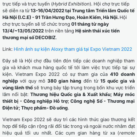
trực tiếp và trực tuyến (
Hybrid Exhibition
). Hội chợ trực tiếp
sẽ diễn ra từ
13-16/04/2022 tại Trung tâm Triển lãm Quốc tế
Hà Nội (I.C.E) - 91 Trần Hưng Đạo, Hoàn Kiếm, Hà Nội.
Hội
chợ trực tuyến sẽ tổ chức trong
01 tháng từ ngày
13/4/~13/05/2022
trên nền tảng
Hệ sinh thái xúc tiến
thương mại số DECOBIZ
.
Link:
Hình ảnh sự kiện Aloxy tham giá tại Expo Vietnam 2022
Đây sẽ là Hội chợ đầu tiên đón tiếp các doanh nghiệp tham
gia và khách mua hàng quốc tế tới làm việc trực tiếp tại sự
kiện. Vietnam Expo 2022 có sự tham gia của
410 doanh
nghiệp
với quy mô
380 gian hàng
đến từ
15 quốc gia và
vùng lãnh thổ
sẽ trưng bày tập trung trong bốn khu vực triển
lãm nổi bật:
Thương hiệu Quốc gia & Xuất khẩu; Máy móc
thiết bị - Công nghiệp Hỗ trợ; Công nghệ Số - Thương mại
Điện tử; Thực phẩm- Đồ uống
.
Vietnam Expo 2022 sẽ duy trì các hình thức giao thương kết
hợp để tiếp cận rộng rãi đối tác trong và ngoài nước nhằm đạt
hiệu quả tối ưu nhất. Các cụm gian hàng từ xa (
remote