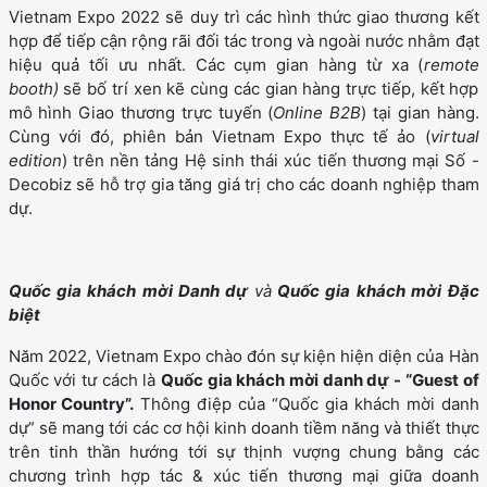
Vietnam Expo 2022 sẽ duy trì các hình thức giao thương kết
hợp để tiếp cận rộng rãi đối tác trong và ngoài nước nhằm đạt
hiệu quả tối ưu nhất. Các cụm gian hàng từ xa (
remote
booth)
sẽ bố trí xen kẽ cùng các gian hàng trực tiếp, kết hợp
mô hình Giao thương trực tuyến (
Online B2B
) tại gian hàng.
Cùng với đó, phiên bản Vietnam Expo thực tế ảo (
virtual
edition
) trên nền tảng Hệ sinh thái xúc tiến thương mại Số -
Decobiz sẽ hỗ trợ gia tăng giá trị cho các doanh nghiệp tham
dự.
Quốc gia khách mời Danh dự
và
Quốc gia khách mời Đặc
biệt
Năm 2022, Vietnam Expo chào đón sự kiện hiện diện của Hàn
Quốc với tư cách là
Quốc gia khách mời danh dự - “Guest of
Honor Country”.
Thông điệp của “Quốc gia khách mời danh
dự” sẽ mang tới các cơ hội kinh doanh tiềm năng và thiết thực
trên tinh thần hướng tới sự thịnh vượng chung bằng các
chương trình hợp tác & xúc tiến thương mại giữa doanh