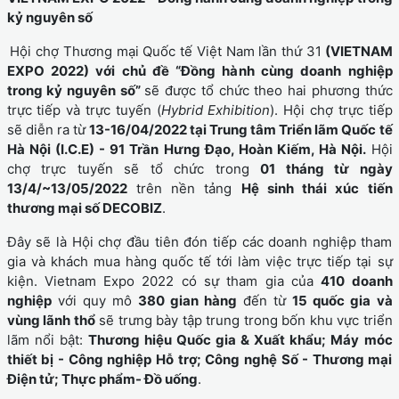
kỷ nguyên số
Hội chợ Thương mại Quốc tế Việt Nam lần thứ 31
(VIETNAM
EXPO 2022) với chủ đề “Đồng hành cùng doanh nghiệp
trong kỷ nguyên số”
sẽ được tổ chức theo hai phương thức
trực tiếp và trực tuyến (
Hybrid Exhibition
). Hội chợ trực tiếp
sẽ diễn ra từ
13-16/04/2022 tại Trung tâm Triển lãm Quốc tế
Hà Nội (I.C.E) - 91 Trần Hưng Đạo, Hoàn Kiếm, Hà Nội.
Hội
chợ trực tuyến sẽ tổ chức trong
01 tháng từ ngày
13/4/~13/05/2022
trên nền tảng
Hệ sinh thái xúc tiến
thương mại số DECOBIZ
.
Đây sẽ là Hội chợ đầu tiên đón tiếp các doanh nghiệp tham
gia và khách mua hàng quốc tế tới làm việc trực tiếp tại sự
kiện. Vietnam Expo 2022 có sự tham gia của
410 doanh
nghiệp
với quy mô
380 gian hàng
đến từ
15 quốc gia và
vùng lãnh thổ
sẽ trưng bày tập trung trong bốn khu vực triển
lãm nổi bật:
Thương hiệu Quốc gia & Xuất khẩu; Máy móc
thiết bị - Công nghiệp Hỗ trợ; Công nghệ Số - Thương mại
Điện tử; Thực phẩm- Đồ uống
.