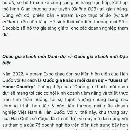
booth)
sẽ bố trí xen kẽ cùng các gian hàng trực tiếp, kết hợp
mô hình Giao thương trực tuyến (
Online B2B
) tại gian hàng.
Cùng với đó, phiên bản Vietnam Expo thực tế ảo (
virtual
edition
) trên nền tảng Hệ sinh thái xúc tiến thương mại Số -
Decobiz sẽ hỗ trợ gia tăng giá trị cho các doanh nghiệp tham
dự.
Quốc gia khách mời Danh dự
và
Quốc gia khách mời Đặc
biệt
Năm 2022, Vietnam Expo chào đón sự kiện hiện diện của Hàn
Quốc với tư cách là
Quốc gia khách mời danh dự - “Guest of
Honor Country”.
Thông điệp của “Quốc gia khách mời danh
dự” sẽ mang tới các cơ hội kinh doanh tiềm năng và thiết thực
trên tinh thần hướng tới sự thịnh vượng chung bằng các
chương trình hợp tác & xúc tiến thương mại giữa doanh
nghiệp Việt Nam & Hàn Quốc. Với vị thế này, khu trưng bày
của Hàn Quốc sẽ được đầu tư nổi trội về quy mô dàn dựng với
sự tham gia của 75 doanh nghiệp trên diện tích trưng bày hơn